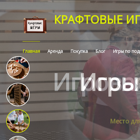
КРАФТОВЫЕ И
Главная
Аренда
Покупка
Блог
Игры по под
Игрова
Место дл