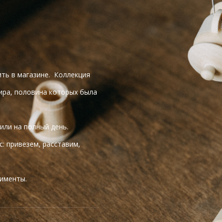
ить в магазине. Коллекция
ира, половина которых была
или на полный день.
: привезем, расставим,
лименты.