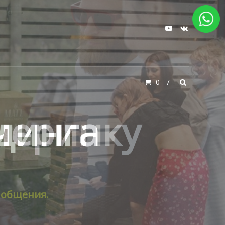
0
черинку
 общения.