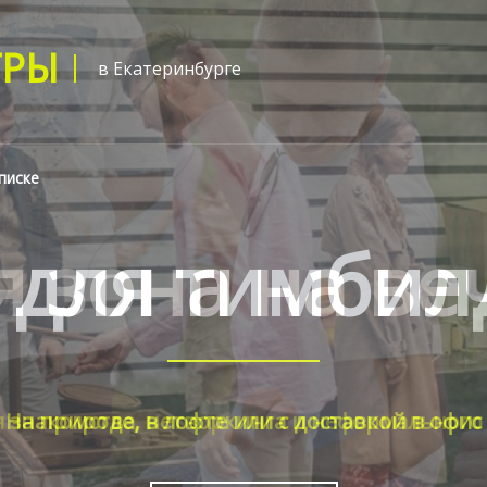
ГРЫ
в Екатеринбурге
писке
я зона на ве
я знакомства, нетворкинга и неформального